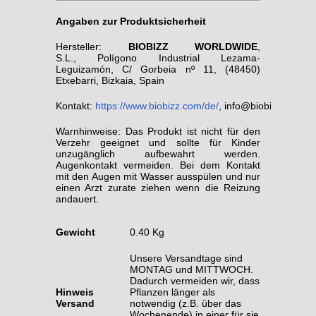
Angaben zur Produktsicherheit
Hersteller:
BIOBIZZ WORLDWIDE
,
S.L., Polígono Industrial Lezama-
Leguizamón, C/ Gorbeia nº 11, (48450)
Etxebarri, Bizkaia, Spain
Kontakt:
https://www.biobizz.com/de/
, info@biobizz.com
Warnhinweise: Das Produkt ist nicht für den
Verzehr geeignet und sollte für Kinder
unzugänglich aufbewahrt werden.
Augenkontakt vermeiden. Bei dem Kontakt
mit den Augen mit Wasser ausspülen und nur
einen Arzt zurate ziehen wenn die Reizung
andauert.
Gewicht
0.40 Kg
Unsere Versandtage sind
MONTAG und MITTWOCH.
Dadurch vermeiden wir, dass
Hinweis
Pflanzen länger als
Versand
notwendig (z.B. über das
Wochenende) in einer für sie