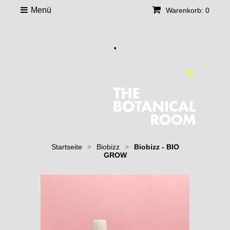
Menü
Warenkorb: 0
.
Startseite
>
Biobizz
>
Biobizz - BIO
GROW