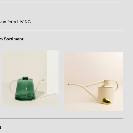
von ferm LIVING
m Sortiment
t