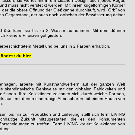
 lassen, sie wertet mit ihrem cleanen Design auch jedes Regal,
 und muss nicht versteckt werden. Mit ihrem kugelförmigen Körper
, der die obere Öffnung der Gießkanne durchläuft, wird "Orb" von
len Gegenstand, der auch noch zwischen der Bewässerung deiner
en Größe kann sie bis zu 2l Wasser aufnehmen. Mit dem dünnen
uch kleinere Pflanzen gut gießen.
erbeschichtetem Metall und bei uns in 2 Farben erhältlich.
findest du hier.
enhagen, arbeite mit Kunsthandwerkern auf der ganzen Welt
e skandinavische Denkweise mit den globalen Fähigkeiten und
ler*innen. Ihre Kollektionen zeichnen sich durch weiche Formen,
tails aus, mit denen eine ruhige Atmosphären mit einem Hauch von
n.
en bis hin zur Produktion und Lieferung stellt sich ferm LIVING
chhaltige Zukunft mitzugestalten, die es den Konsumenten
 Entscheidungen zu treffen. Ferm LIVING kreiert Kollektionen von
htung.