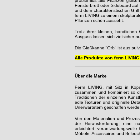
problemlos alle Pflanzen gießen
Fensterbrett oder Sideboard auf
und dem charakteristischen Griff
ferm LIVING zu einem skulptura
Pflanzen schön aussieht.
Trotz ihrer kleinen, handlich
Ausguss lassen sich zielsicher a
Die Gießkanne "Orb" ist aus pulv
Alle Produkte von ferm LIVING 
Über die Marke
Ferm LIVING, mit Sitz in Kop
zusammen und kombiniert so di
Traditionen der einzelnen Künst
edle Texturen und originelle De
Unerwartetem geschaffen werde
Von den Materialien und Prozess
der Herausforderung, eine na
erleichtert, verantwortungsvolle
Möbeln, Accessoires und Beleuc