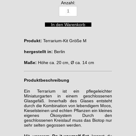
Anzahl:
Produkt:
Terrarium-Kit Größe M
hergestellt in:
Berlin
Maße:
Höhe ca. 20 cm, Ø ca. 14 cm
Produktbeschreibung
Ein Terrarium ist ein pflegeleichter
Miniaturgarten in einem geschlossenen
Glasgefäß. Innerhalb des Glases entsteht
durch die Kombination von lebendigem Moos,
Kieselsteinen und echten Pflanzen ein kleines
eigenes Ökosystem Durch den
geschlossenen Kreislauf muss das Biotop nur
sehr selten gegossen werden.
Mit unserem
Do-it-yourself-Set
kannst du