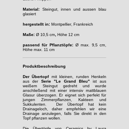
Material:
Steingut, innen und aussen blau
glasiert
hergestellt in:
Montpellier, Frankreich
Maße:
Ø 10,5 cm
,
Höhe 12 cm
passend für Pflanztöpfe:
Ø max. 9,5 cm,
Höhe max. 11 cm
Produktbeschreibung
Der Übertopf
mit kleinen, runden Henkeln
aus der
Serie "Le Grand Bleu"
ist aus
weißem Steingut gedreht und wurde
anschließend mit einer intensiv mattblauen
Glasur überzogen. Er eignet sich perfekt für
jungen Zimmerpflanzen, Kakteen und
Sukkulenten. Der Übertopf hat kein
Drainageloch, daher empfehlen wir eine
Drainage anzulegen, falls Sie direkt in den
Topf pflanzen wollen.
Die Übertöpfe von Ceramics by Laura