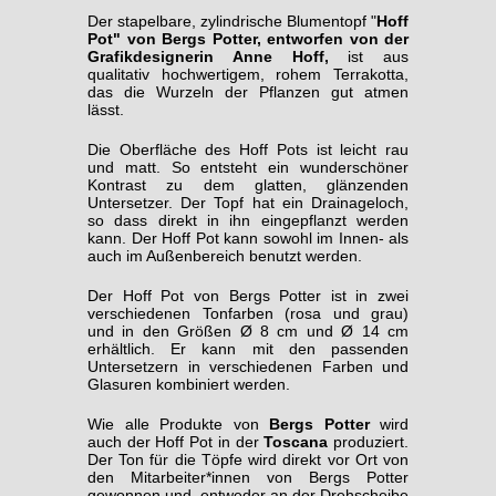
Der stapelbare, zylindrische Blumentopf "
Hoff
Pot" von Bergs Potter, entworfen von der
Grafikdesignerin Anne Hoff,
ist aus
qualitativ hochwertigem, rohem Terrakotta,
das die Wurzeln der Pflanzen gut atmen
lässt.
Die Oberfläche des Hoff Pots ist leicht rau
und matt. So entsteht ein wunderschöner
Kontrast zu dem glatten, glänzenden
Untersetzer. Der Topf hat ein Drainageloch,
so dass direkt in ihn eingepflanzt werden
kann. Der Hoff Pot kann sowohl im Innen- als
auch im Außenbereich benutzt werden.
Der Hoff Pot von Bergs Potter ist in zwei
verschiedenen Tonfarben (rosa und grau)
und in den Größen Ø 8 cm und Ø 14 cm
erhältlich. Er kann mit den passenden
Untersetzern in verschiedenen Farben und
Glasuren kombiniert werden.
Wie alle Produkte von
Bergs Potter
wird
auch der Hoff Pot in der
Toscana
produziert.
Der Ton für die Töpfe wird direkt vor Ort von
den Mitarbeiter*innen von Bergs Potter
gewonnen und, entweder an der Drehscheibe