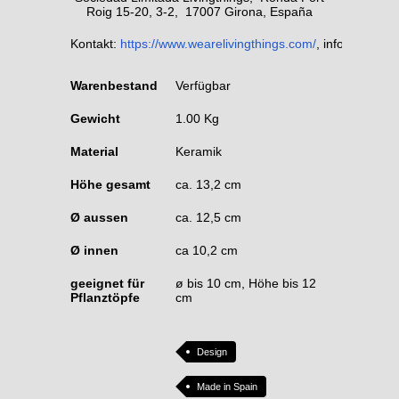
Roig 15-20, 3-2, 17007 Girona, España
Kontakt:
https://www.wearelivingthings.com/
, info@weareli
Warenbestand
Verfügbar
Gewicht
1.00 Kg
Material
Keramik
Höhe gesamt
ca. 13,2 cm
Ø aussen
ca. 12,5 cm
Ø innen
ca 10,2 cm
geeignet für
ø bis 10 cm, Höhe bis 12
Pflanztöpfe
cm
Design
Made in Spain