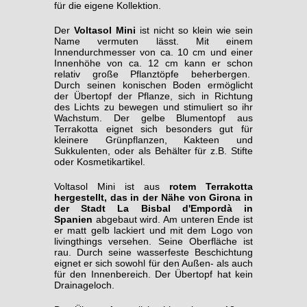
für die eigene Kollektion.
Der
Voltasol Mini
ist nicht so klein wie sein
Name vermuten lässt. Mit einem
Innendurchmesser von ca. 10 cm und einer
Innenhöhe von ca. 12 cm kann er schon
relativ große Pflanztöpfe beherbergen.
Durch seinen konischen Boden ermöglicht
der Übertopf der Pflanze, sich in Richtung
des Lichts zu bewegen und stimuliert so ihr
Wachstum. Der gelbe Blumentopf aus
Terrakotta eignet sich besonders gut für
kleinere Grünpflanzen, Kakteen und
Sukkulenten, oder als Behälter für z.B. Stifte
oder Kosmetikartikel.
Voltasol Mini ist aus
rotem Terrakotta
hergestellt, das in der Nähe von Girona in
der Stadt La Bisbal d'Empordà in
Spanien
abgebaut wird. Am unteren Ende ist
er matt gelb lackiert und mit dem Logo von
livingthings versehen. Seine Oberfläche ist
rau. Durch seine wasserfeste Beschichtung
eignet er sich sowohl für den Außen- als auch
für den Innenbereich. Der Übertopf hat kein
Drainageloch.