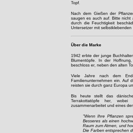
Topf.
Nach dem Gießen der Pflanzen 
saugen es auch auf. Bitte nicht
durch die Feuchtigkeit beschä
Untersetzer mit selbstklebenden
Über die Marke
1942 erbte der junge Buchhalte
Blumentöpfe. In der Hoffnung,
beschloss er, neben den alten T
Viele Jahre nach dem Ende
Familienunternehmen ein. Auf 
reisten sie durch ganz Europa u
Bis heute stellt das dänisch
Terrakottatöpfe her, wobei
zusammenarbeitet und eines der 
"Wenn Ihre Pflanzen spr
Besseres als einen hochwe
Raum zum Atmen, und hochw
Die Farben entsprechen de