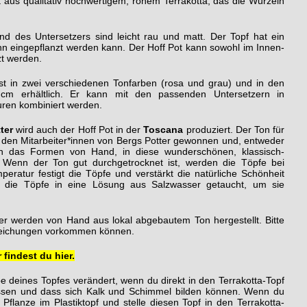
t aus qualitativ hochwertigem, rohem Terrakotta, das die Wurzeln
nd des Untersetzers sind leicht rau und matt. Der Topf hat ein
ihn eingepflanzt werden kann. Der Hoff Pot kann sowohl im Innen-
zt werden.
ist in zwei verschiedenen Tonfarben (rosa und grau) und in den
erhältlich. Er kann mit den passenden Untersetzern in
ren kombiniert werden.
ter
wird auch der Hoff Pot in der
Toscana
produziert. Der Ton für
on den Mitarbeiter*innen von Bergs Potter gewonnen und, entweder
h das Formen von Hand, in diese wunderschönen, klassisch-
. Wenn der Ton gut durchgetrocknet ist, werden die Töpfe bei
ratur festigt die Töpfe und verstärkt die natürliche Schönheit
 die Töpfe in eine Lösung aus Salzwasser getaucht, um sie
er werden von Hand aus lokal abgebautem Ton hergestellt. Bitte
weichungen vorkommen können.
 findest du hier.
be deines Topfes verändert, wenn du direkt in den Terrakotta-Topf
assen und dass sich Kalk und Schimmel bilden können. Wenn du
e Pflanze im Plastiktopf und stelle diesen Topf in den Terrakotta-