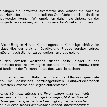
fangen die Terrakotta-Untersetzer das Wasser auf, aber sie
 auf Holz oder andere empfindliche Oberflächen stellen, da diese
digt werden können. Wir empfehlen daher, die Unterseiten der
 Filzpads zu versehen, um den Boden / die Möbel zu schützen.
r Victor Berg im Herzen Kopenhagens ein Keramikgeschäft voller
 dass dies der örtlichen Bevölkerung Freude bereiten würde,
ontöpfen auch Blumen zu verkaufen - und das gelang.
 des Zweiten Weltkriegs stiegen seine Kinder in das
der Suche nach hochwertigem Ton und erfahrenen Handwerkern
nd fanden in der Toskana genau das, was sie suchten.
e Unternehmen in Italien exquisite, für Pflanzen geeignete
 es mit demselben familiengeführten Handwerksbetrieben
ältesten Gewerbe der Region aufrechterhält.
echen könnten, würden sie Ihnen sagen, dass es nichts
rtigen Tontopf gibt. Richtige Drainage gibt ihren Wurzeln
ertiger Ton speichert die Feuchtigkeit, die sie brauchen.
n aktuellen Trends der skandinavischen Inneneinrichtung.