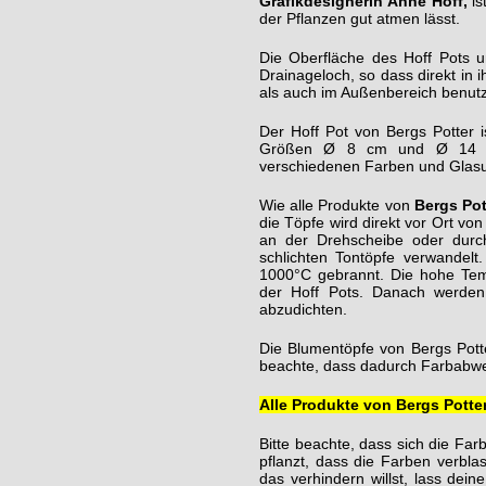
Grafikdesignerin Anne Hoff,
is
der Pflanzen gut atmen lässt.
Die Oberfläche des Hoff Pots u
Drainageloch, so dass direkt in 
als auch im Außenbereich benut
Der Hoff Pot von Bergs Potter 
Größen Ø 8 cm und Ø 14 cm 
verschiedenen Farben und Glasu
Wie alle Produkte von
Bergs Pot
die Töpfe wird direkt vor Ort v
an der Drehscheibe oder durc
schlichten Tontöpfe verwandelt
1000°C gebrannt. Die hohe Tempe
der Hoff Pots. Danach werden
abzudichten.
Die Blumentöpfe von Bergs Pott
beachte, dass dadurch Farbab
Alle Produkte von Bergs Potter
Bitte beachte, dass sich die Far
pflanzt, dass die Farben verbl
das verhindern willst, lass dein