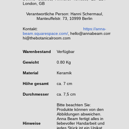
London, GB
Verantwortliche Person: Hanni Schermaul,
Manteuffelstr. 73, 10999 Berlin
Kontakt:
https://anna-
beam.squarespace.com/
,
hello@annabeam.com,
hi@thebotanicalroom.com
Warenbestand
Verfügbar
Gewicht
0.80 Kg
Material
Keramik
Höhe gesamt
ca. 7 cm
Durchmesser
ca. 7,5 cm
Bitte beachten Sie:
Produkte können von den
Abbildungen abweichen.
Anna Beam fertigt alles in
Hinweise
liebevoller Handarbeit und
jedes Stück ist ein Unikat,