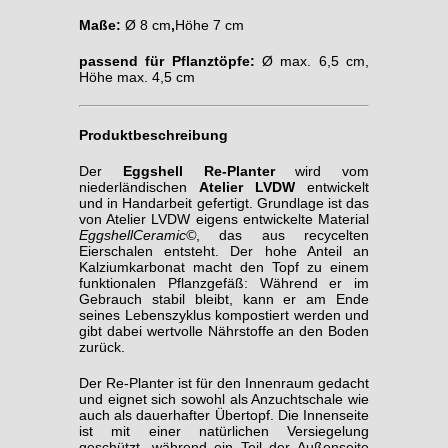
Maße:
Ø 8 cm
,
Höhe 7 cm
passend für Pflanztöpfe:
Ø max. 6,5 cm,
Höhe max. 4,5 cm
Produktbeschreibung
Der
Eggshell Re-Planter
wird vom
niederländischen
Atelier LVDW
entwickelt
und in Handarbeit gefertigt. Grundlage ist das
von Atelier LVDW eigens entwickelte Material
EggshellCeramic©
, das aus recycelten
Eierschalen entsteht. Der hohe Anteil an
Kalziumkarbonat macht den Topf zu einem
funktionalen Pflanzgefäß: Während er im
Gebrauch stabil bleibt, kann er am Ende
seines Lebenszyklus kompostiert werden und
gibt dabei wertvolle Nährstoffe an den Boden
zurück.
Der Re-Planter ist für den Innenraum gedacht
und eignet sich sowohl als Anzuchtschale wie
auch als dauerhafter Übertopf. Die Innenseite
ist mit einer natürlichen Versiegelung
geschützt, während ein Teil der Außenseite