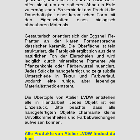
offen bleibt, um den späteren Abbau in Erde
zu ermöglichen. So verbindet das Produkt die
Dauerhaftigkeit einer keramischen Form mit
den Eigenschaften eines biologisch
abbaubaren Materials.
Gestalterisch orientiert sich der Eggshell Re-
Planter an der klaren Formensprache
klassischer Keramik. Die Oberfläche ist fein
strukturiert, die Farbigkeit ergibt sich aus dem
natürlichen Ton der Eierschalen und wird
lediglich durch mineralische Pigmente wie
Pflanzenkohle oder Färberwurzel nuanciert.
Jedes Stück ist handgefertigt und zeigt subtile
Unterschiede in Textur und Farbverlauf,
wodurch eine ruhige, aber lebendige
Materialästhetik entsteht.
Die Übertöpfe von Atelier LVDW entstehen
alle in Handarbeit. Jedes Objekt ist ein
Einzelstück. Bitte beachte, dass alle
handgefertigten Objekte charmante kleine
Unvollkommenheiten und Farbabweichungen
aufweisen können.
Alle Produkte von Atelier LVDW findest du
hier
.