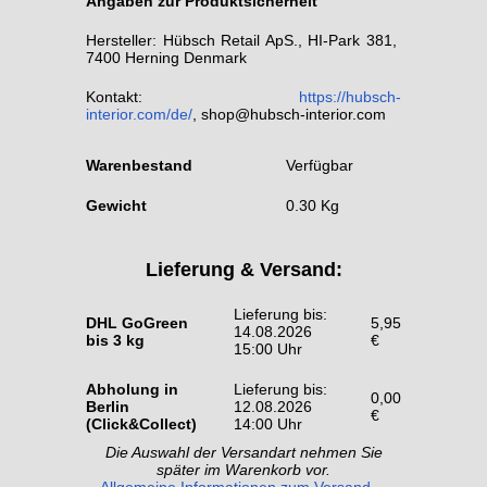
Angaben zur Produktsicherheit
Hersteller: Hübsch Retail ApS., HI-Park 381,
7400 Herning Denmark
Kontakt:
https://hubsch-
interior.com/de/
, shop@hubsch-interior.com
Warenbestand
Verfügbar
Gewicht
0.30 Kg
Lieferung & Versand:
Lieferung bis:
DHL GoGreen
5,95
14.08.2026
bis 3 kg
€
15:00 Uhr
Abholung in
Lieferung bis:
0,00
Berlin
12.08.2026
€
(Click&Collect)
14:00 Uhr
Die Auswahl der Versandart nehmen Sie
später im Warenkorb vor.
Allgemeine Informationen zum Versand ...