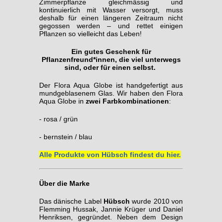
Zimmerpflanze gleichmässig und
kontinuierlich mit Wasser versorgt, muss
deshalb für einen längeren Zeitraum nicht
gegossen werden – und rettet einigen
Pflanzen so vielleicht das Leben!
Ein gutes Geschenk für
Pflanzenfreund*innen, die viel unterwegs
sind, oder für einen selbst.
Der Flora Aqua Globe ist handgefertigt aus
mundgeblasenem Glas. Wir haben den Flora
Aqua Globe in
zwei Farbkombinationen
:
- rosa / grün
- bernstein / blau
Alle Produkte von Hübsch findest du hier.
Über die Marke
Das dänische Label
Hübsch
wurde 2010 von
Flemming Hussak, Jannie Krüger und Daniel
Henriksen, gegründet. Neben dem Design