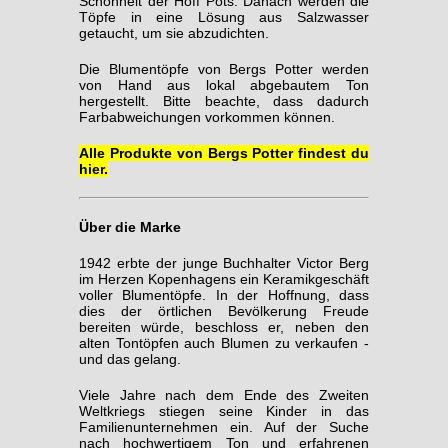
Schönheit der Hoff Pots. Danach werden die
Töpfe in eine Lösung aus Salzwasser
getaucht, um sie abzudichten.
Die Blumentöpfe von Bergs Potter werden
von Hand aus lokal abgebautem Ton
hergestellt. Bitte beachte, dass dadurch
Farbabweichungen vorkommen können.
Alle Produkte von Bergs Potter findest du
hier.
Über die Marke
1942 erbte der junge Buchhalter Victor Berg
im Herzen Kopenhagens ein Keramikgeschäft
voller Blumentöpfe. In der Hoffnung, dass
dies der örtlichen Bevölkerung Freude
bereiten würde, beschloss er, neben den
alten Tontöpfen auch Blumen zu verkaufen -
und das gelang.
Viele Jahre nach dem Ende des Zweiten
Weltkriegs stiegen seine Kinder in das
Familienunternehmen ein. Auf der Suche
nach hochwertigem Ton und erfahrenen