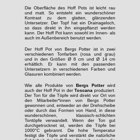
Die Oberfläche des Hoff Pots ist leicht rau
und matt. So entsteht ein wunderschöner
Kontrast zu dem glatten, glänzenden
Untersetzer. Der Topf hat ein Drainageloch,
so dass direkt in ihn eingepflanzt werden
kann. Der Hoff Pot kann sowohl im Innen- als
auch im Außenbereich benutzt werden.
Der Hoff Pot von Bergs Potter ist in zwei
verschiedenen Tonfarben (rosa und grau)
und in den Größen Ø 8 cm und Ø 14 cm
erhältlich. Er kann mit den passenden
Untersetzern in verschiedenen Farben und
Glasuren kombiniert werden.
Wie alle Produkte von
Bergs Potter
wird
auch der Hoff Pot in der
Toscana
produziert.
Der Ton für die Töpfe wird direkt vor Ort von
den Mitarbeiter*innen von Bergs Potter
gewonnen und, entweder an der Drehscheibe
oder durch das Formen von Hand, in diese
wunderschönen, klassisch-schlichten
Tontöpfe verwandelt. Wenn der Ton gut
durchgetrocknet ist, werden die Töpfe bei
1000°C gebrannt. Die hohe Temperatur
festigt die Töpfe und verstärkt die natürliche