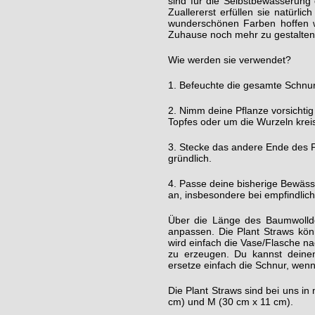
sind für die Selbstbewässerung
Zuallererst erfüllen sie natürli
wunderschönen Farben hoffen w
Zuhause noch mehr zu gestalten
Wie werden sie verwendet?
1. Befeuchte die gesamte Schnur
2. Nimm deine Pflanze vorsichti
Topfes oder um die Wurzeln kreis
3. Stecke das andere Ende des P
gründlich.
4. Passe deine bisherige Bewäss
an, insbesondere bei empfindlic
Über die Länge des Baumwolldo
anpassen. Die Plant Straws kö
wird einfach die Vase/Flasche n
zu erzeugen. Du kannst deine
ersetze einfach die Schnur, wenn
Die Plant Straws sind bei uns in
cm) und M (30 cm x 11 cm).