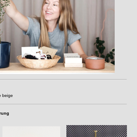
e beige
erung