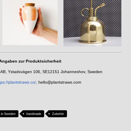
Angaben zur Produktsicherheit
aws AB, Ystadsvägen 106, SE12151 Johanneshov, Sweden
tps://plantstraws.co/
, hello@plantstraws.com
 in Sweden
handmade
Zubehör