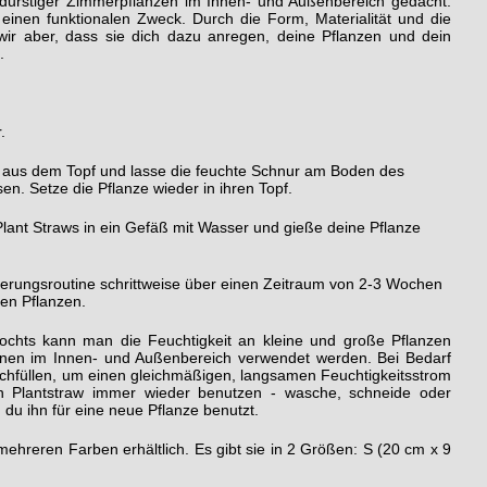
 durstiger Zimmerpflanzen im Innen- und Außenbereich gedacht.
ch einen funktionalen Zweck. Durch die Form, Materialität und die
ir aber, dass sie dich dazu anregen, deine Pflanzen und dein
.
.
g aus dem Topf und lasse die feuchte Schnur am Boden des
en. Setze die Pflanze wieder in ihren Topf.
lant Straws in ein Gefäß mit Wasser und gieße deine Pflanze
erungsroutine schrittweise über einen Zeitraum von 2-3 Wochen
hen Pflanzen.
chts kann man die Feuchtigkeit an kleine und große Pflanzen
nnen im Innen- und Außenbereich verwendet werden. Bei Bedarf
achfüllen, um einen gleichmäßigen, langsamen Feuchtigkeitsstrom
n Plantstraw immer wieder benutzen - wasche, schneide oder
 du ihn für eine neue Pflanze benutzt.
 mehreren Farben erhältlich. Es gibt sie in 2 Größen: S (20 cm x 9