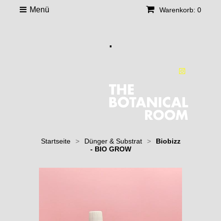
Menü
Warenkorb: 0
.
Startseite
>
Dünger & Substrat
>
Biobizz
- BIO GROW