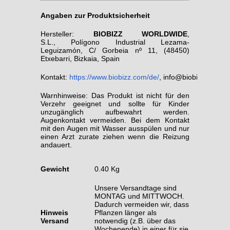
Angaben zur Produktsicherheit
Hersteller:
BIOBIZZ WORLDWIDE
,
S.L., Polígono Industrial Lezama-
Leguizamón, C/ Gorbeia nº 11, (48450)
Etxebarri, Bizkaia, Spain
Kontakt:
https://www.biobizz.com/de/
, info@biobizz.com
Warnhinweise: Das Produkt ist nicht für den
Verzehr geeignet und sollte für Kinder
unzugänglich aufbewahrt werden.
Augenkontakt vermeiden. Bei dem Kontakt
mit den Augen mit Wasser ausspülen und nur
einen Arzt zurate ziehen wenn die Reizung
andauert.
Gewicht
0.40 Kg
Unsere Versandtage sind
MONTAG und MITTWOCH.
Dadurch vermeiden wir, dass
Hinweis
Pflanzen länger als
Versand
notwendig (z.B. über das
Wochenende) in einer für sie