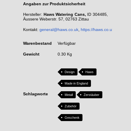
Angaben zur Produktsicherheit
Hersteller:
Haws Watering Cans,
ID 304485,
Äussere Weberstr. 57, 02763 Zittau
Kontakt:
general@haws.co.uk
,
https://haws.co.uk/
Warenbestand
Verfügbar
Gewicht
0.30 Kg
Design
Haws
Made in England
Schlagworte
Metall
Zerstäuber
Zubehör
Geschenk