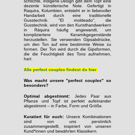
schlichte, indigene Design gibt dem Topf eine
dezente künstlerische Note. Gefertigt in
Raquira, Kolumbien, entsteht er in liebevoller
Handarbeit durch eine traditionelle
Gusstechnik. "El moldeado", die
Gusstechnik, wird von den Kunsthandwerkern
in Ráquira häufig angewandt, um
kompliziertere Keramikgegenstände
herzustellen. Sie verwenden Gipsabdrücke,
um den Ton auf eine bestimmte Weise zu
formen. Der Ton wird durch die Gipsformen,
die die Feuchtigkeit des Tons aufnehmen,
hart.
Alle perfect couples findest du hier
.
Was macht unsere "perfect couples" so
besonders?
Optimal abgestimmt:
Jedes Paar aus
Pflanze und Topf ist perfekt aufeinander
abgestimmt – in Farbe, Form und Größe.
Kuratiert für euch:
Unsere Kombinationen
sind von uns persönlich
zusammengestellt, inspiriert von unseren
Kund*innen und bewährten Klassikern.