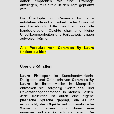
daher empfehlen wir eine Drainage
anzulegen, falls direkt in den Topf gepflanzt
wird.
Die Übertöpfe von Ceramics by Laura
entstehen alle in Handarbeit. Jedes Objekt ist
ein Einzelstück. Bitte beachte, dass alle
handgefertigten Objekte charmante kleine
Unvollkommenheiten und Farbabweichungen
aufweisen können.
Alle Produkte von Ceramics By Laura
findest du hier.
Über die Künstlerin
Laura Philippon
ist Kunsthandwerkerin,
Designerin und Gründerin von
Ceramics By
Laura
. In ihrem Atelier in Montpellier
entwickelt sie sorgfältig Gebrauchs- und
Dekorationsgegenstände in kleinen Serien.
Jede Kollektion ist durch eine eigene
plastische Sprache geprägt, die es ihr
ermöglicht, die Objekte auf minimalistische
Weise zu variieren und ihnen eine
unverwechselbare Ästhetik zu geben. Die