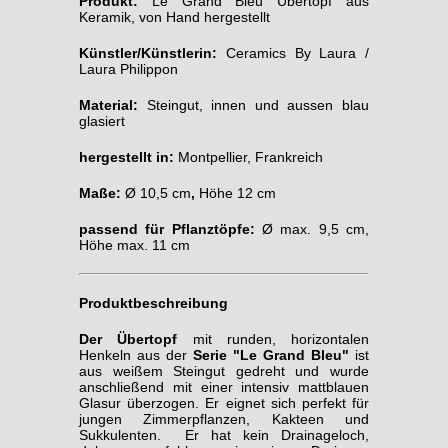
Produkt:
Le Grand Bleu Übertopf aus
Keramik, von Hand hergestellt
Künstler/Künstlerin:
Ceramics By Laura /
Laura Philippon
Material:
Steingut, innen und aussen blau
glasiert
hergestellt in:
Montpellier, Frankreich
Maße:
Ø 10,5 cm
,
Höhe 12 cm
passend für Pflanztöpfe:
Ø max. 9,5 cm,
Höhe max. 11 cm
Produktbeschreibung
Der Übertopf
mit runden, horizontalen
Henkeln aus der
Serie "Le Grand Bleu"
ist
aus weißem Steingut gedreht und wurde
anschließend mit einer intensiv mattblauen
Glasur überzogen. Er eignet sich perfekt für
jungen Zimmerpflanzen, Kakteen und
Sukkulenten. Er hat kein Drainageloch,