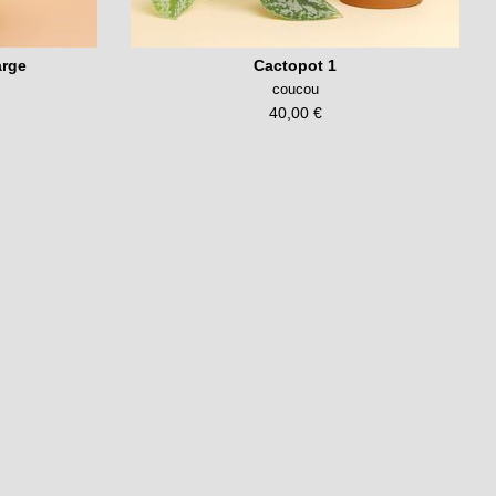
arge
Cactopot 1
coucou
40,00 €