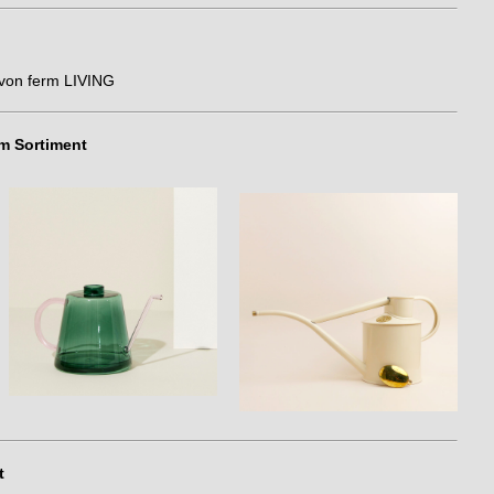
von ferm LIVING
m Sortiment
t