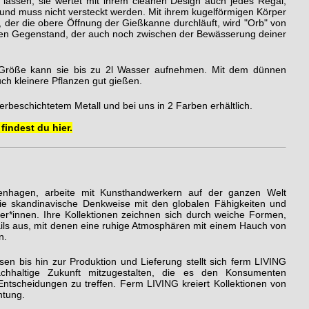
 lassen, sie wertet mit ihrem cleanen Design auch jedes Regal,
 und muss nicht versteckt werden. Mit ihrem kugelförmigen Körper
, der die obere Öffnung der Gießkanne durchläuft, wird "Orb" von
len Gegenstand, der auch noch zwischen der Bewässerung deiner
en Größe kann sie bis zu 2l Wasser aufnehmen. Mit dem dünnen
uch kleinere Pflanzen gut gießen.
erbeschichtetem Metall und bei uns in 2 Farben erhältlich.
findest du hier.
enhagen, arbeite mit Kunsthandwerkern auf der ganzen Welt
e skandinavische Denkweise mit den globalen Fähigkeiten und
ler*innen. Ihre Kollektionen zeichnen sich durch weiche Formen,
tails aus, mit denen eine ruhige Atmosphären mit einem Hauch von
n.
en bis hin zur Produktion und Lieferung stellt sich ferm LIVING
chhaltige Zukunft mitzugestalten, die es den Konsumenten
 Entscheidungen zu treffen. Ferm LIVING kreiert Kollektionen von
htung.