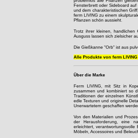
problemlos alle Pflanzen gießen
Fensterbrett oder Sideboard auf
und dem charakteristischen Griff
ferm LIVING zu einem skulptura
Pflanzen schön aussieht.
Trotz ihrer kleinen, handlich
Ausguss lassen sich zielsicher a
Die Gießkanne "Orb" ist aus pulv
Alle Produkte von ferm LIVING 
Über die Marke
Ferm LIVING, mit Sitz in Kop
zusammen und kombiniert so di
Traditionen der einzelnen Künst
edle Texturen und originelle De
Unerwartetem geschaffen werde
Von den Materialien und Prozess
der Herausforderung, eine na
erleichtert, verantwortungsvolle
Möbeln, Accessoires und Beleuc