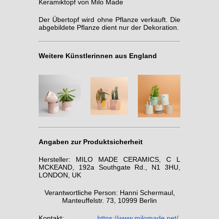
Keramiktopf von Milo Made
Der Übertopf wird ohne Pflanze verkauft. Die
abgebildete Pflanze dient nur der Dekoration.
Weitere Künstlerinnen aus England
Angaben zur Produktsicherheit
Hersteller: MILO MADE CERAMICS, C L
MCKEAND, 192a Southgate Rd., N1 3HU,
LONDON, UK
Verantwortliche Person: Hanni Schermaul,
Manteuffelstr. 73, 10999 Berlin
Kontakt:
https://www.milomade.net/
,