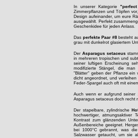
In unserer Kategorie
"perfec
Zimmerpflanzen und Töpfen vor, 
Design aufeinander, um eure Rä
ausgewählt. Perfekt zusammengest
Geschenkidee für jeden Anlass.
Das
perfekte Paar #8
besteht a
grau mit dunkelrot glasiertem Un
Der
Asparagus setaceus
stamm
in mehreren tropischen und subt
seiner luftigen Erscheinung se
modifizierte Stängel, die man
"Blätter" geben der Pflanze ein
dicht angeordnet, und verleihen d
Feder-Spargel auch oft mit eine
Auch wenn er aufgrund seiner z
Asparagus setaceus doch recht ro
Der stapelbare, zylindrische
Ho
hochwertiger, atmungsaktiver T
Kontrast zum glänzenden Unter
Außenbereiche geeignet. Herges
bei 1000°C gebrannt, was die
Salzwasser getaucht, um sie a