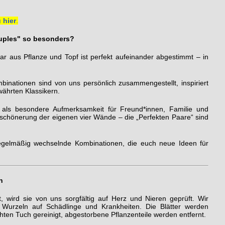
 hier
.
uples" so besonders?
r aus Pflanze und Topf ist perfekt aufeinander abgestimmt – in
inationen sind von uns persönlich zusammengestellt, inspiriert
ährten Klassikern.
ls besondere Aufmerksamkeit für Freund*innen, Familie und
erschönerung der eigenen vier Wände – die „Perfekten Paare“ sind
gelmäßig wechselnde Kombinationen, die euch neue Ideen für
h
, wird sie von uns sorgfältig auf Herz und Nieren geprüft. Wir
und Wurzeln auf Schädlinge und Krankheiten. Die Blätter werden
chten Tuch gereinigt, abgestorbene Pflanzenteile werden entfernt.