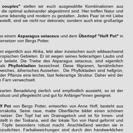
t couples"
stellen wir euch ausgewählte Kombinationen aus
die optimal aufeinander abgestimmt sind. Hier treffen Natur und
ume lebendig und modern zu gestalten. Jedes Paar ist mit Liebe
ellt, sind sie nicht nur dekorativ, sondern auch eine großartige
us einem
Asparagus setaceus
und dem
Übertopf "Hoff Pot"
in
tersetzer von Bergs Potter.
t eigentlich aus Afrika, lebt aber inzwischen auch wildwachsend
ropischen Gebieten. Er ist wegen seines federartigen Laubs und
hr beliebt. Die Triebe des Asparagus setaceus, sind eigentlich
 als
Phyllokladien
bezeichnet. Diese filigranen, farnähnlichen
 weiches, ätherisches Aussehen. Die Phyllokladien sind hellgrün,
er Pflanze eine leichte, fast federartige Struktur. Daher wird der
m Farn verwechselt.
arten Benadelung zierlich und empfindlich aussieht, so ist der
bust und pflegeleicht und gut für Anfänger*innen geeignet.
ff Pot
von Bergs Potter, entworfen von Anne Hoff, besteht aus
errakotta. Seine raue, matte Oberfläche bildet einen schönen
setzer. Der Topf hat ein Drainageloch und ist für Innen- und
tellt in der Toskana, wird der lokale Ton von Hand geformt und
 Töpfe besonders robust macht. Anschließend werden sie in
bzudichten. Farbabweichungen sind durch den handwerklichen