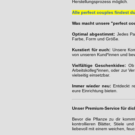
Herstellungsprozess möglich.
Alle perfect couples findest du
Was macht unsere "perfect co
Optimal abgestimmt:
Jedes Paa
Farbe, Form und Größe.
Kuratiert für euch:
Unsere Komb
von unseren Kund*innen und bew
Vielfältige Geschenkidee:
Ob a
Arbeitskolleg*innen, oder zur V
vielseitig einsetzbar.
Immer wieder neu:
Entdeckt re
eure Einrichtung bieten.
Unser Premium-Service für dic
Bevor die Pflanze zu dir kommt
kontrollieren Blätter, Stiele 
liebevoll mit einem weichen, feu