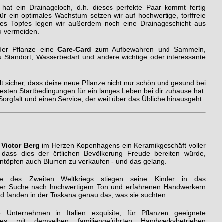
hat ein Drainageloch, d.h. dieses perfekte Paar kommt fertig
ür ein optimales Wachstum setzen wir auf hochwertige, torffreie
es Topfes legen wir außerdem noch eine Drainageschicht aus
u vermeiden.
der Pflanze eine
Care-Card
zum Aufbewahren und Sammeln,
zu Standort, Wasserbedarf und andere wichtige oder interessante
lt sicher, dass deine neue Pflanze nicht nur schön und gesund bei
esten Startbedingungen für ein langes Leben bei dir zuhause hat.
 Sorgfalt und einen Service, der weit über das Übliche hinausgeht.
r
Victor Berg
im Herzen Kopenhagens ein Keramikgeschäft voller
 dass dies der örtlichen Bevölkerung Freude bereiten würde,
ontöpfen auch Blumen zu verkaufen - und das gelang.
 des Zweiten Weltkriegs stiegen seine Kinder in das
der Suche nach hochwertigem Ton und erfahrenen Handwerkern
nd fanden in der Toskana genau das, was sie suchten.
e Unternehmen in Italien exquisite, für Pflanzen geeignete
 es mit demselben familiengeführten Handwerksbetrieben