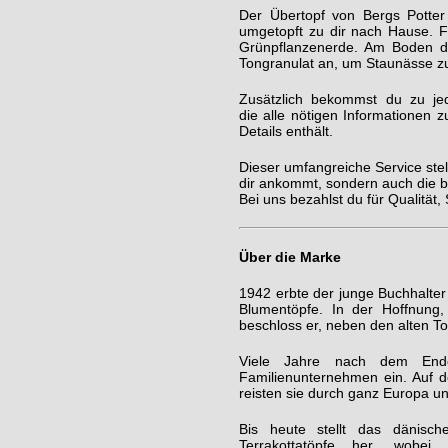
Der Übertopf von Bergs Potter 
umgetopft zu dir nach Hause.
F
Grünpflanzenerde. Am Boden d
Tongranulat an, um Staunässe z
Zusätzlich bekommst du zu je
die alle nötigen Informationen 
Details enthält.
Dieser umfangreiche Service stel
dir ankommt, sondern auch die b
Bei uns bezahlst du für Qualität,
Über die Marke
1942 erbte der junge Buchhalte
Blumentöpfe. In der Hoffnung,
beschloss er, neben den alten T
Viele Jahre nach dem Ende
Familienunternehmen ein. Auf 
reisten sie durch ganz Europa u
Bis heute stellt das dänisch
Terrakottatöpfe her, wobei