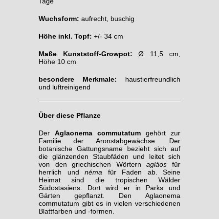
Tage
Wuchsform:
aufrecht, buschig
Höhe inkl. Topf:
+/- 34 cm
Maße Kunststoff-Growpot:
Ø 11,5 cm,
Höhe 10 cm
besondere Merkmale:
haustierfreundlich
und luftreinigend
Über diese Pflanze
Der
Aglaonema commutatum
gehört zur
Familie der Aronstabgewächse. Der
botanische Gattungsname bezieht sich auf
die glänzenden Staubfäden und leitet sich
von den griechischen Wörtern
agláos
für
herrlich und
néma
für Faden ab. Seine
Heimat sind die tropischen Wälder
Südostasiens. Dort wird er in Parks und
Gärten gepflanzt. Den Aglaonema
commutatum gibt es in vielen verschiedenen
Blattfarben und -formen.