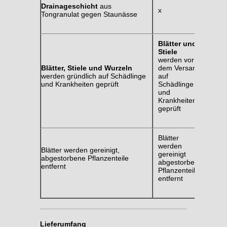
Drainageschicht
aus
x
Tongranulat gegen Staunässe
Blätter und
Stiele
werden vor
Blätter, Stiele und Wurzeln
dem Versand
werden gründlich auf Schädlinge
auf
und Krankheiten geprüft
Schädlinge
und
Krankheiten
geprüft
Blätter
werden
Blätter werden gereinigt,
gereinigt
abgestorbene Pflanzenteile
abgestorbene
entfernt
Pflanzenteile
entfernt
Lieferumfang