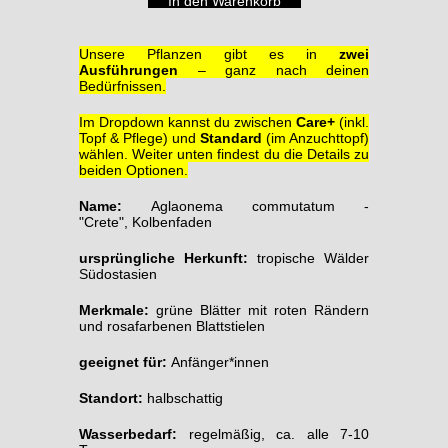
Unsere Pflanzen gibt es in
zwei
Ausführungen
– ganz nach deinen
Bedürfnissen.
Im Dropdown kannst du zwischen
Care+
(inkl.
Topf & Pflege) und
Standard
(im Anzuchttopf)
wählen. Weiter unten findest du die Details zu
beiden Optionen.
Name:
Aglaonema commutatum -
"Crete", Kolbenfaden
ursprüngliche Herkunft:
tropische Wälder
Südostasien
Merkmale
:
grüne Blätter mit roten Rändern
und rosafarbenen Blattstielen
geeignet für:
Anfänger*innen
Standort
:
halbschattig
Wasserbedarf:
regelmäßig, ca. alle 7-10