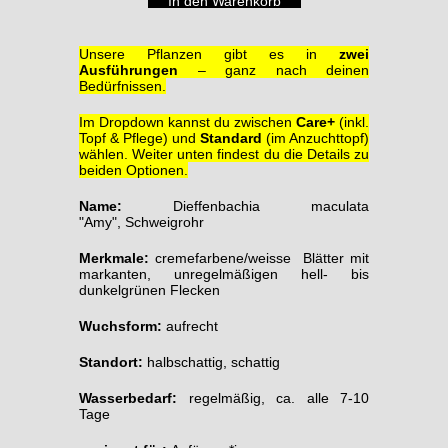
Unsere Pflanzen gibt es in
zwei
Ausführungen
– ganz nach deinen
Bedürfnissen.
Im Dropdown kannst du zwischen
Care+
(inkl.
Topf & Pflege) und
Standard
(im Anzuchttopf)
wählen. Weiter unten findest du die Details zu
beiden Optionen.
Name:
Dieffenbachia maculata
"Amy", Schweigrohr
Merkmale
:
cremefarbene/weisse Blätter mit
markanten, unregelmäßigen hell- bis
dunkelgrünen Flecken
Wuchsform:
aufrecht
Standort
:
halbschattig, schattig
Wasserbedarf:
regelmäßig, ca. alle 7-10
Tage