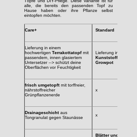
Töpfe und DIY-Pflege. Diese Variante ist für
alle, die bereits den passenden Topf zu
Hause haben oder ihre Pflanze selbst
eintopfen möchten.
Care+
Standard
Lieferung in einem
hochwertigen
Terrakottatopf
mit
Lieferung im
passendem, innen glasiertem
Kunststoff-
Untersetzer --> schützt deine
Growpot
Oberflächen vor Feuchtigkeit
frisch umgetopft
mit torffreier,
nährstoffreicher
x
Grünpflanzenerde
Drainageschicht
aus
x
Tongranulat gegen Staunässe
Blätter und