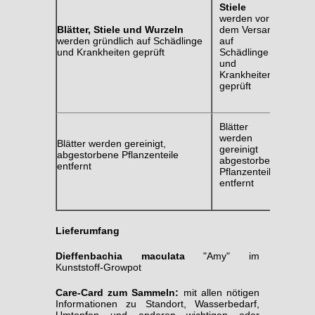
Stiele
werden vor
Blätter, Stiele und Wurzeln
dem Versand
werden gründlich auf Schädlinge
auf
und Krankheiten geprüft
Schädlinge
und
Krankheiten
geprüft
Blätter
werden
Blätter werden gereinigt,
gereinigt
abgestorbene Pflanzenteile
abgestorbene
entfernt
Pflanzenteile
entfernt
Lieferumfang
Dieffenbachia maculata
"Amy" im
Kunststoff-Growpot
Care-Card zum Sammeln:
mit allen nötigen
Informationen zu Standort, Wasserbedarf,
Umtopfen und anderen wichtigen oder