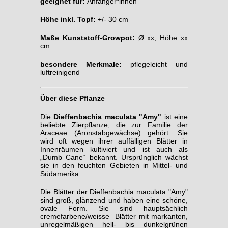
geeignet für:
Anfänger*innen
Höhe inkl. Topf:
+/- 30 cm
Maße Kunststoff-Growpot:
Ø xx, Höhe xx
cm
besondere Merkmale:
pflegeleicht und
luftreinigend
Über diese Pflanze
Die
Dieffenbachia maculata "Amy"
ist eine
beliebte Zierpflanze, die zur Familie der
Araceae (Aronstabgewächse) gehört. Sie
wird oft wegen ihrer auffälligen Blätter in
Innenräumen kultiviert und ist auch als
„Dumb Cane“ bekannt. Ursprünglich wächst
sie in den feuchten Gebieten in Mittel- und
Südamerika.
Die Blätter der Dieffenbachia maculata "Amy"
sind groß, glänzend und haben eine schöne,
ovale Form. Sie sind hauptsächlich
cremefarbene/weisse Blätter mit markanten,
unregelmäßigen hell- bis dunkelgrünen