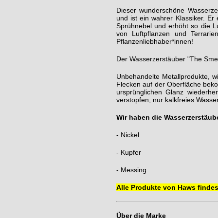
Dieser wunderschöne Wasserzers
und ist ein wahrer Klassiker. E
Sprühnebel und erhöht so die Lu
von Luftpflanzen und Terrarien
Pflanzenliebhaber*innen!
Der Wasserzerstäuber "The Smeth
Unbehandelte Metallprodukte, wi
Flecken auf der Oberfläche bekom
ursprünglichen Glanz wiederhe
verstopfen, nur kalkfreies Wass
Wir haben die Wasserzerstäub
- Nickel
- Kupfer
- Messing
Alle Produkte von Haws findest
Über die Marke