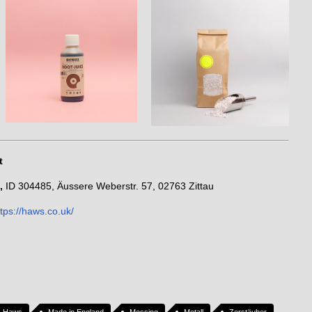
t
s,
ID 304485, Äussere Weberstr. 57, 02763 Zittau
ttps://haws.co.uk/
Haws
Made in England
Messing
Metall
Zerstäuber