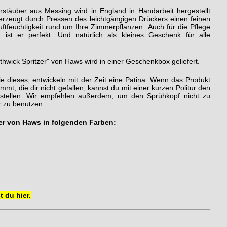
täuber aus Messing wird in England in Handarbeit hergestellt
r erzeugt durch Pressen des leichtgängigen Drückers einen feinen
ftfeuchtigkeit rund um Ihre Zimmerpflanzen. Auch für die Pflege
 ist er perfekt. Und natürlich als kleines Geschenk für alle
wick Spritzer" von Haws wird in einer Geschenkbox geliefert.
e dieses, entwickeln mit der Zeit eine Patina. Wenn das Produkt
mt, die dir nicht gefallen, kannst du mit einer kurzen Politur den
rstellen. Wir empfehlen außerdem, um den Sprühkopf nicht zu
er zu benutzen.
er von Haws in folgenden Farben:
 du hier.