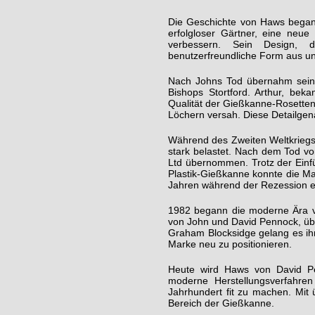
Die Geschichte von Haws begann
erfolgloser Gärtner, eine neue
verbessern. Sein Design, 
benutzerfreundliche Form aus un
Nach Johns Tod übernahm sein 
Bishops Stortford. Arthur, bek
Qualität der Gießkanne-Rosetten, 
Löchern versah. Diese Detailgena
Während des Zweiten Weltkriegs 
stark belastet. Nach dem Tod 
Ltd übernommen. Trotz der Einf
Plastik-Gießkanne konnte die Ma
Jahren während der Rezession er
1982 begann die moderne Ära vo
von John und David Pennock, ü
Graham Blocksidge gelang es ihn
Marke neu zu positionieren.
Heute wird Haws von David P
moderne Herstellungsverfahre
Jahrhundert fit zu machen. Mit
Bereich der Gießkanne.