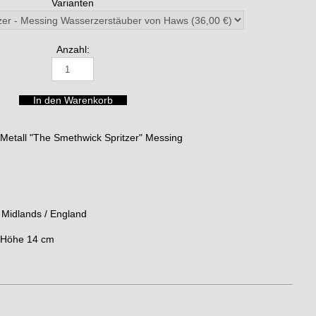
Varianten
Anzahl:
etall "The Smethwick Spritzer" Messing
Midlands / England
, Höhe 14 cm