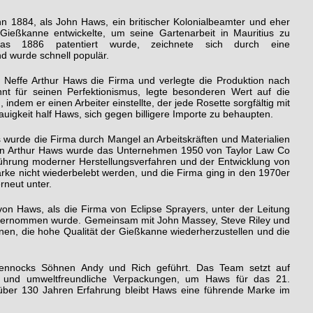
 1884, als John Haws, ein britischer Kolonialbeamter und eher
 Gießkanne entwickelte, um seine Gartenarbeit in Mauritius zu
das 1886 patentiert wurde, zeichnete sich durch eine
d wurde schnell populär.
Neffe Arthur Haws die Firma und verlegte die Produktion nach
annt für seinen Perfektionismus, legte besonderen Wert auf die
indem er einen Arbeiter einstellte, der jede Rosette sorgfältig mit
uigkeit half Haws, sich gegen billigere Importe zu behaupten.
wurde die Firma durch Mangel an Arbeitskräften und Materialien
von Arthur Haws wurde das Unternehmen 1950 von Taylor Law Co
ührung moderner Herstellungsverfahren und der Entwicklung von
rke nicht wiederbelebt werden, und die Firma ging in den 1970er
neut unter.
n Haws, als die Firma von Eclipse Sprayers, unter der Leitung
bernommen wurde. Gemeinsam mit John Massey, Steve Riley und
en, die hohe Qualität der Gießkanne wiederherzustellen und die
ennocks Söhnen Andy und Rich geführt. Das Team setzt auf
n und umweltfreundliche Verpackungen, um Haws für das 21.
 über 130 Jahren Erfahrung bleibt Haws eine führende Marke im