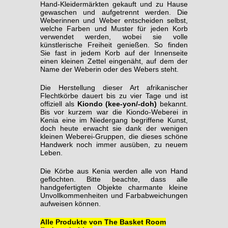
Hand-Kleidermärkten gekauft und zu Hause
gewaschen und aufgetrennt werden. Die
Weberinnen und Weber entscheiden selbst,
welche Farben und Muster für jeden Korb
verwendet werden, wobei sie volle
künstlerische Freiheit genießen. So finden
Sie fast in jedem Korb auf der Innenseite
einen kleinen Zettel eingenäht, auf dem der
Name der Weberin oder des Webers steht.
Die Herstellung dieser Art afrikanischer
Flechtkörbe dauert bis zu vier Tage und ist
offiziell als
Kiondo (kee-yon/-doh)
bekannt.
Bis vor kurzem war die Kiondo-Weberei in
Kenia eine im Niedergang begriffene Kunst,
doch heute erwacht sie dank der wenigen
kleinen Weberei-Gruppen, die dieses schöne
Handwerk noch immer ausüben, zu neuem
Leben.
Die Körbe aus Kenia werden alle von Hand
geflochten.
Bitte beachte, dass alle
handgefertigten Objekte charmante kleine
Unvollkommenheiten und Farbabweichungen
aufweisen können.
Alle Produkte von The Basket Room